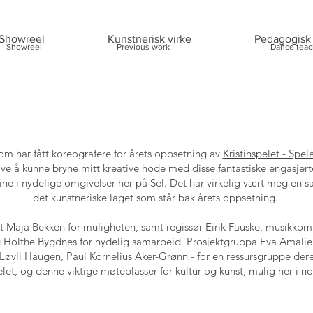
Showreel
Kunstnerisk virke
Pedagogisk 
Showreel
Previous work
Dance teac
om har fått koreografere for årets oppsetning av
Kristinspelet - Spel
ave å kunne bryne mitt kreative hode med disse fantastiske engasjert
ine i nydelige omgivelser her på Sel. Det har virkelig vært meg en 
det kunstneriske laget som står bak årets oppsetning.
nt
Maja Bekken
for muligheten, samt regissør
Eirik Fauske
, musikkom
g Holthe Bygdnes
for nydelig samarbeid. Prosjektgruppa
Eva Amalie
Løvli Haugen
,
Paul Kornelius Aker-Grønn
- for en ressursgruppe dere
elet, og denne viktige møteplasser for kultur og kunst, mulig her i n