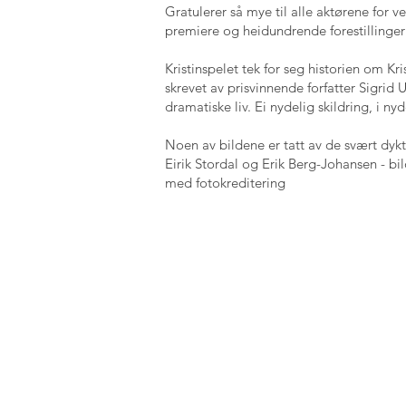
Gratulerer så mye til alle aktørene for v
premiere og heidundrende forestillinger 
Kristinspelet tek for seg historien om Kri
skrevet av prisvinnende forfatter Sigrid
dramatiske liv. Ei nydelig skildring, i n
Noen av bildene er tatt av de svært dyk
Eirik Stordal
og
Erik Berg-Johansen
- bi
med fotokreditering