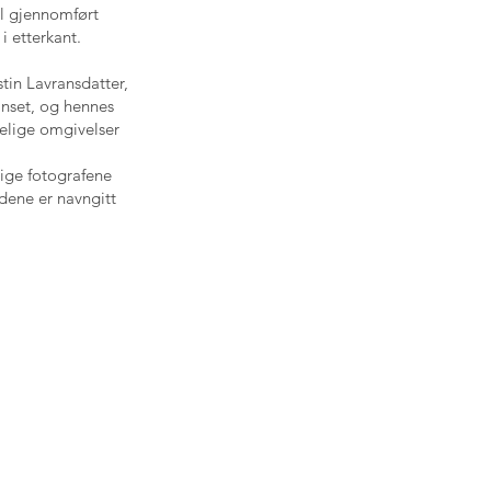
el gjennomført
i etterkant.
stin Lavransdatter,
 Unset, og hennes
ydelige omgivelser
tige fotografene
ldene er navngitt