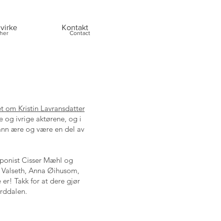
virke
Kontakt
her
Contact
et om Kristin Lavransdatter
e og ivrige aktørene, og i
sann ære og være en del av
ponist
Cisser Mæhl
og
 Valseth
,
Anna Øihusom
,
 er! Takk for at dere gjør
orddalen.