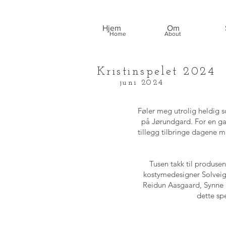
Hjem
Om
Home
About
Kristinspelet 2024
juni 2024
Føler meg utrolig heldig s
på Jørundgard
. For en g
tillegg tilbringe dagene m
Tusen takk til produse
kostymedesigner
Solvei
Reidun Aasgaard
,
Synne 
dette sp