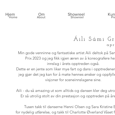
Hjem
Om
Showreel
Kun
Home
About
Showreel
Pr
Áili Sámi G
apr
Min gode venninne og fantastiske artist Aili deltok på S
Prix 2023 og jeg fikk igjen æren av å koreografere h
innslag i årets opptreden også.
Dette er en jente som liker mye fart og dans i opptredene
jeg gjør det jeg kan for å møte hennes ønsker og oppfyl
visjoner for sceneinnslagene sine.
Aili - du så amazing ut som alltids og dansen kler deg utr
Er så utrolig stolt av din prestasjon og opptreden på å
Tusen takk til danserne
Henni Olsen
og
Sara Kristine 
for nydelig utførelse, og takk til
Charlotte Øverland Våset
f