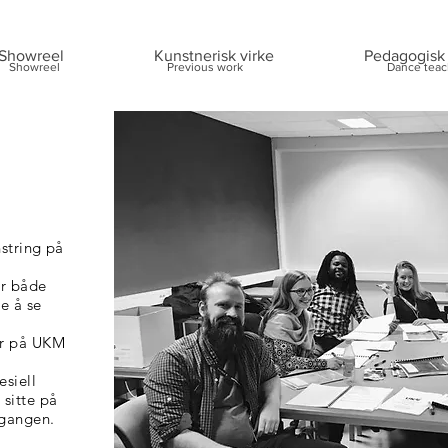
Showreel
Kunstnerisk virke
Pedagogisk 
Showreel
Previous work
Dance teac
string på
ar både
e å se
ar på UKM
esiell
 sitte på
 gangen.