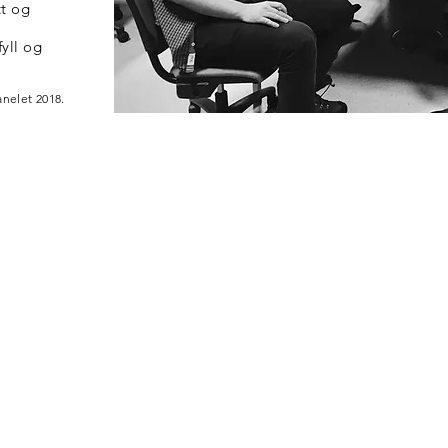
tt og
fyll og
panelet 2018.