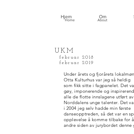
Hjem
Om
Home
About
UKM
februar 2018
februar 2019
Under årets og fjorårets lokalmøn
Otta Kulturhus var jeg så heldig
som fikk sitte i
fagpanelet
. Det v
gøy, imponerende og inspirerend
alle de flotte innslagene utført av
Norddalens unge talenter. Det v
i 2004 jeg selv hadde min første
danseopptreden, så det var en sp
opplevelse å komme tilbake for å
andre siden av jurybordet denne