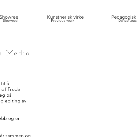
Showreel
Kunstnerisk virke
Pedagogisk 
Showreel
Previous work
Dance teac
Media
til å
raf Frode
seg på
g editing av
jobb og er
n går sammen og